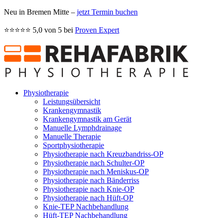
Neu in Bremen Mitte –
jetzt Termin buchen
⭐️⭐️⭐️⭐️⭐️ 5,0 von 5 bei
Proven Expert
Physiotherapie
Leistungsübersicht
Kranken­gymnastik
Kranken­gymnastik am Gerät
Manuelle Lymph­drainage
Manuelle Therapie
Sportphysio­therapie
Physio­therapie nach Kreuz­bandriss-OP
Physiotherapie nach Schulter-OP
Physiotherapie nach Meniskus-OP
Physiotherapie nach Bänderriss
Physiotherapie nach Knie-OP
Physiotherapie nach Hüft-OP
Knie-TEP Nach­behandlung
Hüft-TEP Nach­behandlung