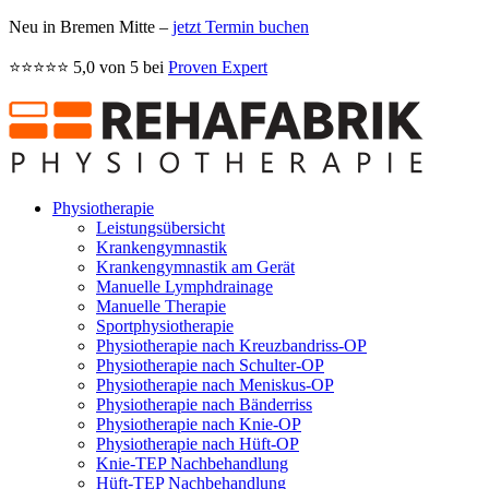
Neu in Bremen Mitte –
jetzt Termin buchen
⭐️⭐️⭐️⭐️⭐️ 5,0 von 5 bei
Proven Expert
Physiotherapie
Leistungsübersicht
Kranken­gymnastik
Kranken­gymnastik am Gerät
Manuelle Lymph­drainage
Manuelle Therapie
Sportphysio­therapie
Physio­therapie nach Kreuz­bandriss-OP
Physiotherapie nach Schulter-OP
Physiotherapie nach Meniskus-OP
Physiotherapie nach Bänderriss
Physiotherapie nach Knie-OP
Physiotherapie nach Hüft-OP
Knie-TEP Nach­behandlung
Hüft-TEP Nach­behandlung